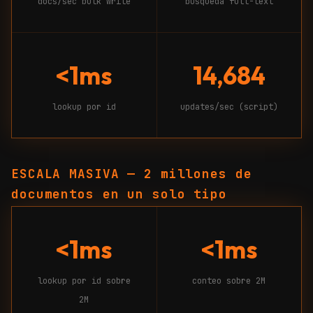
docs/sec bulk write
búsqueda full-text
<1ms
14,684
lookup por id
updates/sec (script)
ESCALA MASIVA — 2 millones de
documentos en un solo tipo
<1ms
<1ms
lookup por id sobre
conteo sobre 2M
2M