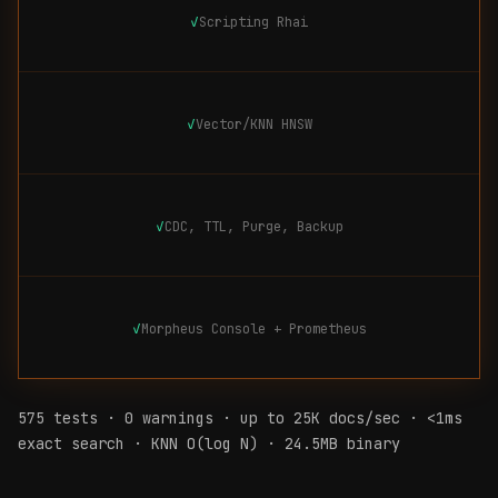
✓
Scripting Rhai
✓
Vector/KNN HNSW
✓
CDC, TTL, Purge, Backup
✓
Morpheus Console + Prometheus
575 tests · 0 warnings · up to 25K docs/sec · <1ms
exact search · KNN O(log N) · 24.5MB binary