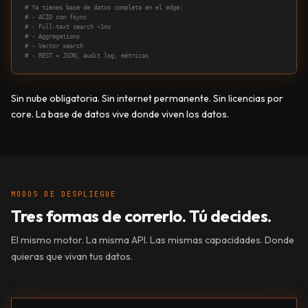
# Ya tienes base de datos completa en el edge:
# - ACID con fsync
# - Full-text search <1ms
# - Aggregations
# - Vector search
# - REST + JSON, audit log, métricas
Sin nube obligatoria. Sin internet permanente. Sin licencias por
core. La base de datos vive donde viven los datos.
MODOS DE DESPLIEGUE
Tres formas de correrlo. Tú decides.
El mismo motor. La misma API. Las mismas capacidades. Donde
quieras que vivan tus datos.