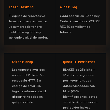
Field masking
Audit log
El equipo de reportes ve
Cada operación. Cada key.
transacciones pero nunca
Cada IP. Inmutable. PCI DSS
ve números de tarjeta.
REQ 10 compliant de
Field masking por key,
fábrica.
aplicado a nivel del motor.
Silent drop
Quantum-resistant
Los requests inválidos
BLAKE3 de 256 bits —
reciben TCP close. Sin
128 bits de seguridad
respuesta HTTP. Sin
post-quantum. Los
código de error. Sin
datos hasheados con
fuga de información. El
blind (PANs,
atacante no sabe en
identificaciones, datos
qué paso falló.
sensibles) permanecen
protegidos incluso