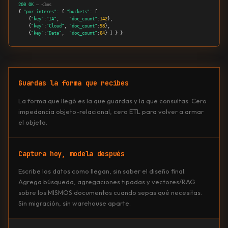
200 OK
— <1ms
{ 
"por_interes"
: { 
"buckets"
: [

    {
"key"
:
"IA"
,    
"doc_count"
:
142
},

    {
"key"
:
"Cloud"
, 
"doc_count"
:
98
},

    {
"key"
:
"Data"
,  
"doc_count"
:
64
} ] } }
Guardas la forma que recibes
La forma que llegó es la que guardas y la que consultas. Cero
impedancia objeto-relacional, cero ETL para volver a armar
el objeto.
Captura hoy, modela después
Escribe los datos como llegan, sin saber el diseño final.
Agrega búsqueda, agregaciones tipadas y vectores/RAG
sobre los MISMOS documentos cuando sepas qué necesitas.
Sin migración, sin warehouse aparte.