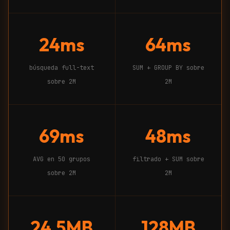
24ms
64ms
búsqueda full-text
SUM + GROUP BY sobre
sobre 2M
2M
69ms
48ms
AVG en 50 grupos
filtrado + SUM sobre
sobre 2M
2M
24.5MB
128MB