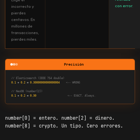
con error.
incorrecto y
pierdes
centavos. En
millones de
transacciones,
pierdes miles.
Precisión
// Elasticsearch (IEEE 754 double)
0.1
 + 
0.2
 = 
0.30000000000000004
  <-- WRONG
// NeoDB (number[2])
0.1
 + 
0.2
 = 
0.30
  <-- EXACT. Always.
number[0] = entero. number[2] = dinero.
number[8] = crypto. Un tipo. Cero errores.