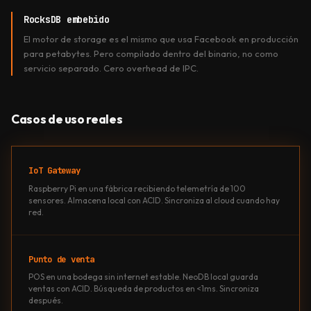
RocksDB embebido
El motor de storage es el mismo que usa Facebook en producción
para petabytes. Pero compilado dentro del binario, no como
servicio separado. Cero overhead de IPC.
Casos de uso reales
IoT Gateway
Raspberry Pi en una fábrica recibiendo telemetría de 100
sensores. Almacena local con ACID. Sincroniza al cloud cuando hay
red.
Punto de venta
POS en una bodega sin internet estable. NeoDB local guarda
ventas con ACID. Búsqueda de productos en <1ms. Sincroniza
después.