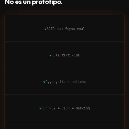
No es un prototipo.
✓
ACID con fsync real
✓
Full-text <1ms
✓
Aggregations nativas
✓
SLM-KEY + CIDR + masking