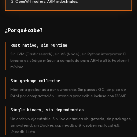
2, OpenWrt routers, ARM industriales.
¿Por qué cabe?
Rust nativo, sin runtime
Sin JVM (Elasticsearch), sin V8 (Node), sin Python interpreter. El
binario es código máquina compilado para ARM o x86. Footprint
mínimo.
Sin garbage collector
Memoria gestionada por ownership. Sin pausas GC, sin pico de
RAM por compactación. Latencia predecible incluso con 128MB.
Single binary, sin dependencias
Un archivo ejecutable. Sin libc dinámica obligatoria, sin packages,
sin systemd, sin Docker. scp neodb pi@raspberrypi.local &&
./neodb. Listo.