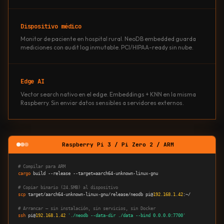
Dispositivo médico
Monitor de paciente en hospital rural. NeoDB embedded guarda
mediciones con audit log inmutable. PCI/HIPAA-ready sin nube.
Edge AI
Vector search nativo en el edge. Embeddings + KNN en la misma
Raspberry. Sin enviar datos sensibles a servidores externos.
Raspberry Pi 3 / Pi Zero 2 / ARM
# Compilar para ARM
cargo
 build --release --target=aarch64-unknown-linux-gnu

# Copiar binario (24.5MB) al dispositivo
scp
 target/aarch64-unknown-linux-gnu/release/neodb pi@
192.168
.
1.42
:~/

# Arrancar — sin instalación, sin servicios, sin Docker
ssh
 pi@
192.168
.
1.42
'./neodb --data-dir ./data --bind 0.0.0.0:7700'