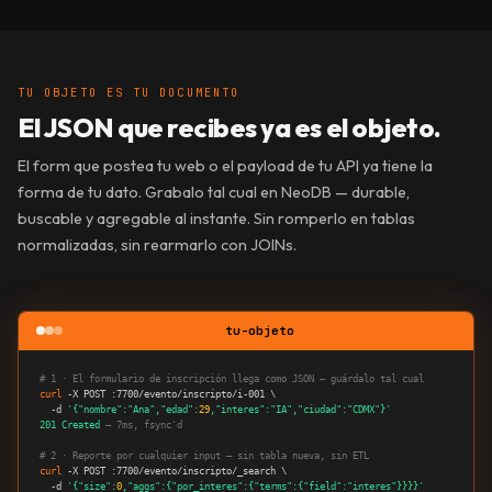
TU OBJETO ES TU DOCUMENTO
El JSON que recibes
ya es el objeto.
El form que postea tu web o el payload de tu API ya tiene la
forma de tu dato. Grabalo tal cual en NeoDB — durable,
buscable y agregable al instante. Sin romperlo en tablas
normalizadas, sin rearmarlo con JOINs.
tu-objeto
# 1 · El formulario de inscripción llega como JSON — guárdalo tal cual
curl
 -X POST :7700/evento/inscripto/i-001 \

  -d 
'{"nombre":"Ana","edad":
29
,"interes":"IA","ciudad":"CDMX"}'
201 Created
— 7ms, fsync'd
# 2 · Reporte por cualquier input — sin tabla nueva, sin ETL
curl
 -X POST :7700/evento/inscripto/_search \

  -d 
'{"size":
0
,"aggs":{"por_interes":{"terms":{"field":"interes"}}}}'