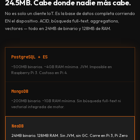
24.5MB. Cabe donde nadie más cabe.
No es solo un cliente IoT. Es la base de datos completa corriendo
EN el dispositivo. ACID, búsqueda full-text, aggregations,
vectores — todo en 24MB de binario y 128MB de RAM.
PostgreSQL + ES
~500MB binarios. ~4GB RAM mínima. JVM. Imposible en
Raspberry Pi 3. Costoso en Pi 4.
MongoDB
~200MB binario. ~1GB RAM mínima. Sin búsqueda full-text ni
vectorial integrada de motor.
NeoDB
24MB binario. 128MB RAM. Sin JVM, sin GC. Corre en Pi 3, Pi Zero