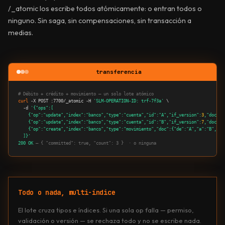
/_atomic los escribe todos atómicamente: o entran todos o
ninguno. Sin saga, sin compensaciones, sin transacción a
medias.
transferencia
# Débito + crédito + movimiento — un solo lote atómico
curl
 -X POST :7700/_atomic -H 
'SLM-OPERATION-ID: trf-7f3a'
 \

  -d 
'{"ops":[

    {"op":"update","index":"banco","type":"cuenta","id":"A","if_version":
3
,"doc":{
    {"op":"update","index":"banco","type":"cuenta","id":"B","if_version":
7
,"doc":{
    {"op":"create","index":"banco","type":"movimiento","doc":{"de":"A","a":"B","mon
  ]}'
200 OK
— { "committed": true, "count": 3 }  · o ninguna
Todo o nada, multi-índice
El lote cruza tipos e índices. Si una sola op falla — permiso,
validación o versión — se rechaza todo y no se escribe nada.